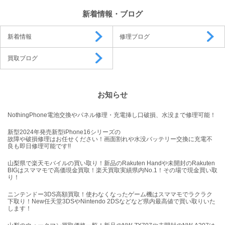
新着情報・ブログ
新着情報
修理ブログ
買取ブログ
お知らせ
NothingPhone電池交換やパネル修理・充電挿し口破損、水没まで修理可能！
新型2024年発売新型iPhone16シリーズの
故障や破損修理はお任せください！画面割れや水没バッテリー交換に充電不
良も即日修理可能です!!
山梨県で楽天モバイルの買い取り！新品のRakuten Handや未開封のRakuten
BIGはスママモで高価現金買取！楽天買取実績県内No.1！その場で現金買い取
り！
ニンテンドー3DS高額買取！使わなくなったゲーム機はスママモでラクラク
下取り！New任天堂3DSやNintendo 2DSなどなど県内最高値で買い取りいた
します！