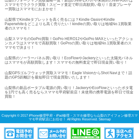
山梨のウォークマン買取価格一覧！新品のNW-ZX707や未開封のNW-A307は
スママモでラクラク買取！スピード査定で即日高額買い取り！音楽プレーヤ
ー買取はスママモにおまかせ！
山梨県でKindleタブレットを高く売るには？Kindle OasisやKindle
Paperwhiteをどこよりも高く売りたい！kindleの買い取りは地域No.1買取業
者のスママモ！
山梨スママモのGoPro買取！GoPro HERO12やGoPro MAXといったアクショ
ンカメラはスママモで高額買取！GoProの買い取りは地域No.1買取業者のス
ママモで決まり！
山梨県のソーラーパネル買い取り！EcoFlowやJackeryといった太陽光パネル
はスママモが高額買取します！スママモの無料査定で即日現金買い取り！
山梨GPSゴルフウォッチ買取スママモ！Eagle VisionからShot Naviまで！話
題のGPS距離計を最短即日で現金買取いたします！
山梨県の新品ポータブル電源の買い取り！JackeryやEcoFlowといったポタ電
を1円でも高く売るならスママモ甲府駅前店！未使用の携帯電源を即日で現金
買取！
Copyright © 2017
iPhone修理甲府・iPad修理・スマホ修理なら山梨のアイフォン修理スマ
マモ甲府駅店にお任せ！
All Rights Reserved.
Sitemap