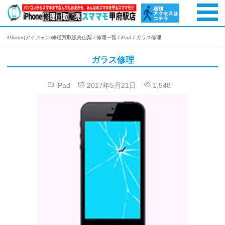
iPhone(アイフォン)修理買取販売山梨
/
修理一覧
/
iPad
/
ガラス修理
ガラス修理
iPad
2017年5月21日
1,548