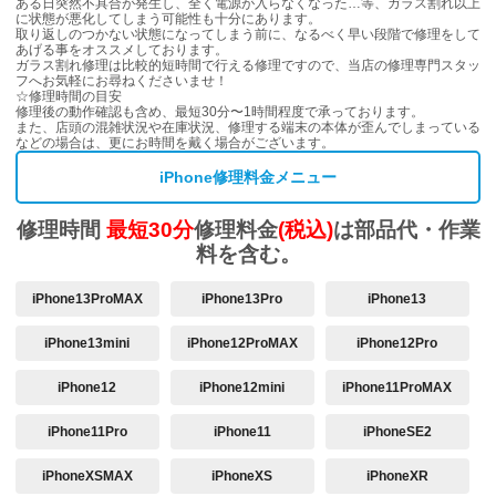
ある日突然不具合が発生し、全く電源が入らなくなった…等、ガラス割れ以上
に状態が悪化してしまう可能性も十分にあります。
取り返しのつかない状態になってしまう前に、なるべく早い段階で修理をして
あげる事をオススメしております。
ガラス割れ修理は比較的短時間で行える修理ですので、当店の修理専門スタッ
フへお気軽にお尋ねくださいませ！
☆修理時間の目安
修理後の動作確認も含め、最短30分〜1時間程度で承っております。
また、店頭の混雑状況や在庫状況、修理する端末の本体が歪んでしまっている
などの場合は、更にお時間を戴く場合がございます。
iPhone修理料金メニュー
修理時間
最短30分
修理料金
(税込)
は部品代・作業
料を含む。
iPhone13ProMAX
iPhone13Pro
iPhone13
iPhone13mini
iPhone12ProMAX
iPhone12Pro
iPhone12
iPhone12mini
iPhone11ProMAX
iPhone11Pro
iPhone11
iPhoneSE2
iPhoneXSMAX
iPhoneXS
iPhoneXR