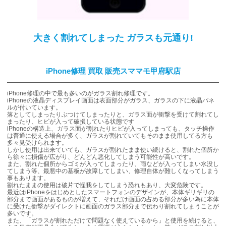
大きく割れてしまった ガラスも元通り!
iPhone修理 買取 販売スママモ甲府駅店
iPhone修理の中で最も多いのがガラス割れ修理です。
iPhoneの液晶ディスプレイ画面は表面部分がガラス、ガラスの下に液晶パネ
ルが付いています。
落としてしまったりぶつけてしまったりと、ガラス面が衝撃を受けて割れてし
まったり、ヒビが入って破損している状態です
iPhoneの構造上、ガラス面が割れたりヒビが入ってしまっても、タッチ操作
は普通に使える場合が多く、ガラスが割れていてもそのまま使用してる方も
多々見受けられます。
しかし使用は出来ていても、ガラスが割れたまま使い続けると、割れた個所か
ら徐々に損傷が広がり、どんどん悪化してしまう可能性が高いです。
また、割れた個所からゴミが入ってしまったり、雨などが入ってしまい水没し
てしまう等、最悪中の基板が故障してしまい、修理自体が難しくなってしまう
事もあります。
割れたままの使用は破片で怪我をしてしまう恐れもあり、大変危険です。
最近はiPhoneをはじめとしたスマートフォンのデザインが、本体ギリギリの
部分まで画面があるものが増えて、それだけ画面の占める部分が多い為に本体
に受けた衝撃がダイレクトに画面のガラス部分まで伝わり割れてしまうことが
多いです。
また、「ガラスが割れただけで問題なく使えているから」と使用を続けると、