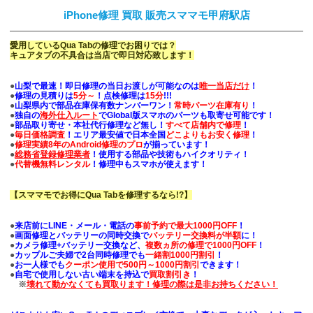
iPhone修理 買取 販売スママモ甲府駅店
愛用しているQua Tabの修理でお困りでは？
キュアタブの不具合は当店で即日対応致します！
●
山梨で最速！即日修理の当日お渡しが可能なのは
唯一当店だけ
！
●
修理の見積りは
5分～
！点検修理は
15分
!!!
●
山梨県内で部品在庫保有数ナンバーワン！
常時パーツ在庫有り
！
●
独自の
海外仕入ルート
でGlobal版スマホのパーツも取寄せ可能です！
●
部品取り寄せ・本社代行修理など無し！
すべて店舗内で修理
！
●
毎日価格調査
！エリア最安値で日本全国
どこよりもお安く修理
！
●
修理実績8年のAndroid修理のプロ
が揃っています！
●
総務省登録修理業者
！使用する部品や技術もハイクオリティ！
●
代替機
無料レンタル
！修理中もスマホが使えます！
【スママモでお得にQua Tabを修理するなら!?】
●
来店前にLINE・メール・電話の
事前予約で最大1000円OFF
！
●
画面修理とバッテリーの同時交換で
バッテリー交換料が半額
に！
●
カメラ修理+バッテリー交換など、
複数ヵ所の修理で1000円OFF
！
●
カップルご夫婦で2台同時修理でも
一緒割1000円割引
！
●
お一人様でも
クーポン使用で500円～1000円割引
できます！
●
自宅で使用しない古い端末を持込で
買取割引き
！
※
壊れて動かなくても買取ります！修理の際は是非お持ちください！