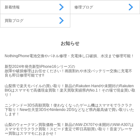
新着情報
修理ブログ
買取ブログ
お知らせ
NothingPhone電池交換やパネル修理・充電挿し口破損、水没まで修理可能！
新型2024年発売新型iPhone16シリーズの
故障や破損修理はお任せください！画面割れや水没バッテリー交換に充電不
良も即日修理可能です!!
山梨県で楽天モバイルの買い取り！新品のRakuten Handや未開封のRakuten
BIGはスママモで高価現金買取！楽天買取実績県内No.1！その場で現金買い取
り！
ニンテンドー3DS高額買取！使わなくなったゲーム機はスママモでラクラク
下取り！New任天堂3DSやNintendo 2DSなどなど県内最高値で買い取りいた
します！
山梨のウォークマン買取価格一覧！新品のNW-ZX707や未開封のNW-A307は
スママモでラクラク買取！スピード査定で即日高額買い取り！音楽プレーヤ
ー買取はスママモにおまかせ！