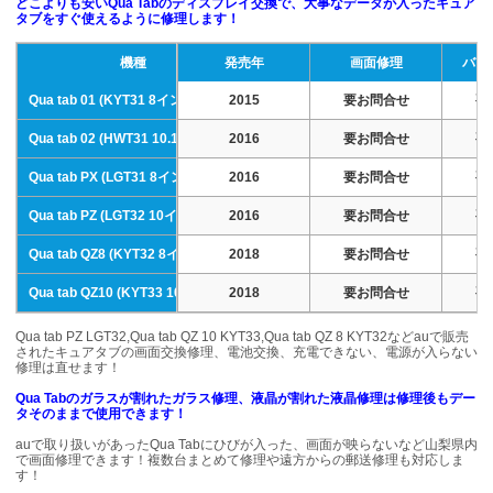
どこよりも安いQua Tabのディスプレイ交換で、大事なデータが入ったキュア
タブをすぐ使えるように修理します！
機種
発売年
画面修理
バッ
Qua tab 01 (KYT31 8インチ)
2015
要お問合せ
要
Qua tab 02 (HWT31 10.1インチ)
2016
要お問合せ
要
Qua tab PX (LGT31 8インチ)
2016
要お問合せ
要
Qua tab PZ (LGT32 10インチ)
2016
要お問合せ
要
Qua tab QZ8 (KYT32 8インチ)
2018
要お問合せ
要
Qua tab QZ10 (KYT33 10.1インチ)
2018
要お問合せ
要
Qua tab PZ LGT32,Qua tab QZ 10 KYT33,Qua tab QZ 8 KYT32などauで販売
されたキュアタブの画面交換修理、電池交換、充電できない、電源が入らない
修理は直せます！
Qua Tabのガラスが割れたガラス修理、液晶が割れた液晶修理は修理後もデー
タそのままで使用できます！
auで取り扱いがあったQua Tabにひびが入った、画面が映らないなど山梨県内
で画面修理できます！複数台まとめて修理や遠方からの郵送修理も対応しま
す！