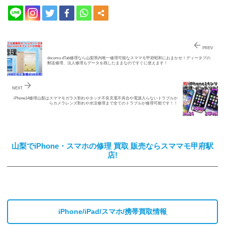
PREV
docomo dTab修理なら山梨県内唯一修理可能なスママモ甲府昭和におまかせ！ディータブの
郵送修理、法人修理もデータを残したままなのですぐに使えます！
NEXT
iPhone14修理山梨はスママモガラス割れやタッチ不良充電不具合や電源入らないトラブルか
らカメラレンズ割れや水没修理まで全てのトラブルが修理可能です！！
山梨でiPhone・スマホの修理 買取 販売ならスママモ甲府駅
店!
iPhone/iPad/スマホ/携帯買取情報