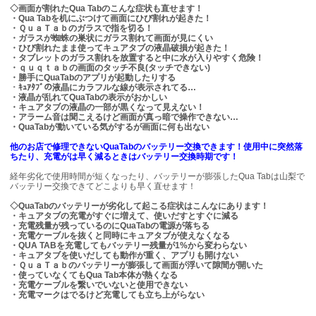
◇画面が割れたQua Tabのこんな症状も直せます！
・Qua Tabを机にぶつけて画面にひび割れが起きた！
・ＱｕａＴａｂのガラスで指を切る！
・ガラスが蜘蛛の巣状にガラス割れて画面が見にくい
・ひび割れたまま使ってキュアタブの液晶破損が起きた！
・タブレットのガラス割れを放置すると中に水が入りやすく危険！
・ｑｕｑｔａｂの画面のタッチ不良(タッチできない)
・勝手にQuaTabのアプリが起動したりする
・ｷｭｱﾀﾌﾞの液晶にカラフルな線が表示されてる…
・液晶が乱れてQuaTabの表示がおかしい
・キュアタブの液晶の一部が黒くなって見えない！
・アラーム音は聞こえるけど画面が真っ暗で操作できない…
・QuaTabが動いている気がするが画面に何も出ない
他のお店で修理できないQuaTabのバッテリー交換できます！使用中に突然落
ちたり、充電がは早く減るときはバッテリー交換時期です！
経年劣化で使用時間が短くなったり、バッテリーが膨張したQua Tabは山梨で
バッテリー交換できてどこよりも早く直せます！
◇QuaTabのバッテリーが劣化して起こる症状はこんなにあります！
・キュアタブの充電がすぐに増えて、使いだすとすぐに減る
・充電残量が残っているのにQuaTabの電源が落ちる
・充電ケーブルを抜くと同時にキュアタブが使えなくなる
・QUA TABを充電してもバッテリー残量が1%から変わらない
・キュアタブを使いだしても動作が重く、アプリも開けない
・ＱｕａＴａｂのバッテリーが膨張して画面が浮いて隙間が開いた
・使っていなくてもQua Tab本体が熱くなる
・充電ケーブルを繋いでいないと使用できない
・充電マークはでるけど充電しても立ち上がらない