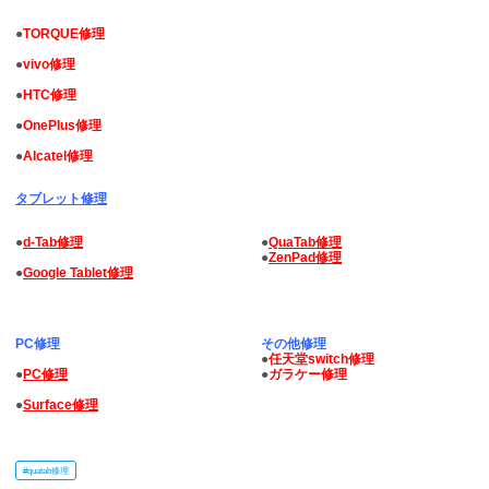
●
TORQUE修理
●
vivo修理
●
HTC修理
●
OnePlus修理
●
Alcatel修理
タブレット修理
●
d-Tab修理
●
QuaTab修理
●
ZenPad修理
●
Google Tablet修理
PC修理
その他修理
●
任天堂switch修理
●
PC修理
●
ガラケー修理
●
Surface修理
#
quatab修理