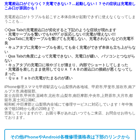
充電差込口がぐらつく？充電できない？…起動しない！？その症状は充電差し
こみ口が原因かも！
充電差込口がトラブルを起こすと本体自体が起動できずに使えなくなってしま
うことも…
◇Qua Tabの充電差込口が劣化すると下記のような症状が現れます
・充電ケーブルを繋いでもｷｭｱﾀﾌﾞが反応しない!!充電が増えない!!!
・QuaTabに充電ケーブルを繋げても充電しない、充電されないなどの充電不
良
・キュアタブに充電ケーブルを差しても全く充電ができず本体も立ち上がらな
い
・Qua Tabの角度によって充電できない、充電口が緩い、パソコンとつながら
ない
・キュアタブの充電口に埃やゴミが溜まり、内部でショートしてしまった
・充電器を差したまま使用してＱＵＡ ＴＡＢの差込口の接続が悪くなってし
まった
・Ｑｕａ Ｔａｂの充電がたまるのが遅い
iPhone修理スママモ甲府駅店なら山梨県内各地域、甲府市,甲斐市,笛吹市,南ア
ルプス市,南都留郡,
富士吉田市,甲州市,韮崎市,北杜市,山梨市,南巨摩郡,中央市,上野原市,大月市,都
留市,富士河口湖町,
昭和町,中巨摩郡と山梨県内全域にて修理サービスに対応しています！年中無
休で朝10時から夜の20時まで
営業しておりますので、お困り事があればいつでもご来店、お問合せお待ちし
ております。
その他iPhoneやAndroid各種修理価格表は下部のリンクから