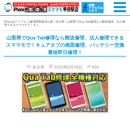
iPhone(アイフォン)修理買取販売山梨
/
未分类
/
山梨県でQua Tab修理なら郵送修理、法人修
理できるスママモで！キュ…
山梨県でQua Tab修理なら郵送修理、法人修理できる
スママモで！キュアタブの画面修理、バッテリー交換
最短即日修理！
未分类
2022年8月29日
434