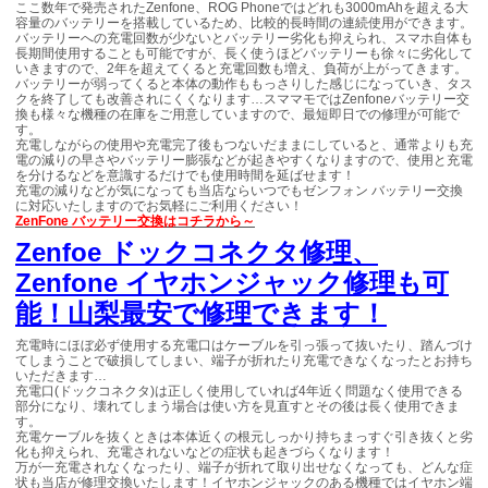
ここ数年で発売されたZenfone、ROG Phoneではどれも3000mAhを超える大
容量のバッテリーを搭載しているため、比較的長時間の連続使用ができます。
バッテリーへの充電回数が少ないとバッテリー劣化も抑えられ、スマホ自体も
長期間使用することも可能ですが、長く使うほどバッテリーも徐々に劣化して
いきますので、2年を超えてくると充電回数も増え、負荷が上がってきます。
バッテリーが弱ってくると本体の動作ももっさりした感じになっていき、タス
クを終了しても改善されにくくなります…スママモではZenfoneバッテリー交
換も様々な機種の在庫をご用意していますので、最短即日での修理が可能で
す。
充電しながらの使用や充電完了後もつないだままにしていると、通常よりも充
電の減りの早さやバッテリー膨張などが起きやすくなりますので、使用と充電
を分けるなどを意識するだけでも使用時間を延ばせます！
充電の減りなどが気になっても当店ならいつでもゼンフォン バッテリー交換
に対応いたしますのでお気軽にご利用ください！
ZenFone
バッテリー交換
はコチラから～
Zenfoe ドックコネクタ修理、
Zenfone イヤホンジャック修理も可
能！山梨最安で修理できます！
充電時にほぼ必ず使用する充電口はケーブルを引っ張って抜いたり、踏んづけ
てしまうことで破損してしまい、端子が折れたり充電できなくなったとお持ち
いただきます…
充電口(ドックコネクタ)は正しく使用していれば4年近く問題なく使用できる
部分になり、壊れてしまう場合は使い方を見直すとその後は長く使用できま
す。
充電ケーブルを抜くときは本体近くの根元しっかり持ちまっすぐ引き抜くと劣
化も抑えられ、充電されないなどの症状も起きづらくなります！
万が一充電されなくなったり、端子が折れて取り出せなくなっても、どんな症
状も当店が修理交換いたします！イヤホンジャックのある機種ではイヤホン端