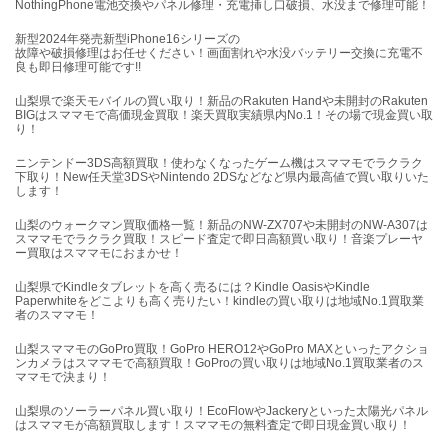
NothingPhone電池交換やパネル修理・充電挿し口破損、水没まで修理可能！
新型2024年発売新型iPhone16シリーズの
故障や破損修理はお任せください！画面割れや水没バッテリー交換に充電不
良も即日修理可能です!!
山梨県で楽天モバイルの買い取り！新品のRakuten Handや未開封のRakuten
BIGはスママモで高価現金買取！楽天買取実績県内No.1！その場で現金買い取
り！
ニンテンドー3DS高額買取！使わなくなったゲーム機はスママモでラクラク
下取り！New任天堂3DSやNintendo 2DSなどなど県内最高値で買い取りいた
します！
山梨のウォークマン買取価格一覧！新品のNW-ZX707や未開封のNW-A307は
スママモでラクラク買取！スピード査定で即日高額買い取り！音楽プレーヤ
ー買取はスママモにおまかせ！
山梨県でKindleタブレットを高く売るには？Kindle OasisやKindle
Paperwhiteをどこよりも高く売りたい！kindleの買い取りは地域No.1買取業
者のスママモ！
山梨スママモのGoPro買取！GoPro HERO12やGoPro MAXといったアクショ
ンカメラはスママモで高額買取！GoProの買い取りは地域No.1買取業者のス
ママモで決まり！
山梨県のソーラーパネル買い取り！EcoFlowやJackeryといった太陽光パネル
はスママモが高額買取します！スママモの無料査定で即日現金買い取り！