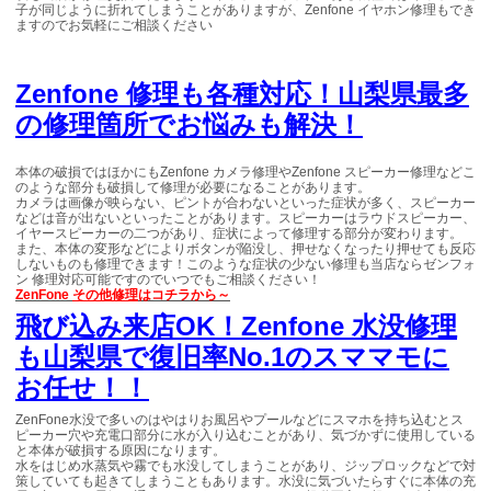
子が同じように折れてしまうことがありますが、Zenfone イヤホン修理もでき
ますのでお気軽にご相談ください
Zenfone 修理も各種対応！山梨県最多
の修理箇所でお悩みも解決！
本体の破損ではほかにもZenfone カメラ修理やZenfone スピーカー修理などこ
のような部分も破損して修理が必要になることがあります。
カメラは画像が映らない、ピントが合わないといった症状が多く、スピーカー
などは音が出ないといったことがあります。スピーカーはラウドスピーカー、
イヤースピーカーの二つがあり、症状によって修理する部分が変わります。
また、本体の変形などによりボタンが陥没し、押せなくなったり押せても反応
しないものも修理できます！このような症状の少ない修理も当店ならゼンフォ
ン 修理対応可能ですのでいつでもご相談ください！
ZenFone
その他修理
はコチラから～
飛び込み来店OK！Zenfone 水没修理
も山梨県で復旧率No.1のスママモに
お任せ！！
ZenFone水没で多いのはやはりお風呂やプールなどにスマホを持ち込むとス
ピーカー穴や充電口部分に水が入り込むことがあり、気づかずに使用している
と本体が破損する原因になります。
水をはじめ水蒸気や霧でも水没してしまうことがあり、ジップロックなどで対
策していても起きてしまうこともあります。水没に気づいたらすぐに本体の充