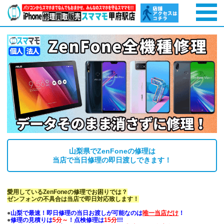
山梨県でZenFoneの修理は
当店で当日修理の即日渡しできます！
愛用しているZenFoneの修理でお困りでは？
ゼンフォンの不具合は当店で即日対応致します！
●
山梨で最速！即日修理の当日お渡しが可能なのは
唯一当店だけ
！
●
修理の見積りは
5分～
！点検修理は
15分
!!!