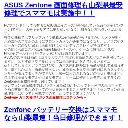
ASUS Zenfone 画面修理も山梨県最安
修理でスママモは実施中！！
PCブランドとしても有名なASUS(エイスース)が発売しているZenfone(ゼンフ
ォン)ですが、大手キャリアでは取り扱いがなく、知らない方も多いと思いま
す。
有名な機種ではフリップカメラ搭載のZenfone6がありますが、カメラが動く
ためほかのスマホのようにフロントカメラが必要ではなくなり、カメラ穴やス
ピーカー穴のない完全に画面だけになったディスプレイが特徴です！
その他にも高コスパなZenfone Maxシリーズや、ゲームに特化したROG
Phone(アールオージーフォン)などが販売されています。
ASUSのスマホは画面にゴリラガラスと呼ばれる高耐久のガラスを使用してい
ますが、落とす高さや角度によっては画面割れがおきてしまいます…
落としてしまうとガラスにひびや、ガラス割れ以外にも液晶が壊れて液漏れす
る、縦すじが出る、液晶が映らない、液晶表示不良や画面内部にあるタッチセ
ンサーが壊れてタッチができない、勝手に入力されるなどの症状も現れます。
当店では高価なモデルや安価なモデル、ゲームに特化したモデルまで多くの
Zenfone画面修理を受け付けています！
ゼンフォン 画面修理ではガラス・液晶破損が起こっても一体型の画面すべて
を画面交換するためすべての症状を改善することができます！ゼンフォン画面
修理受付はいつでも可能ですので、いつでもご来店ください！
ZenFone
ガラス修理
/
ガラス画面修理
はコチラから～
Zenfone バッテリー交換はスママモ
なら山梨最速！当日修理ができます！