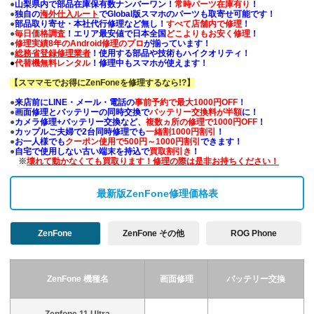
●
山梨県内で部品在庫保有数ナンバーワン！
常時パーツ在庫有り
！
●
独自の
海外仕入ルート
でGlobal版スマホのパーツも取寄せ可能です！
●
部品取り寄せ・本社代行修理など無し！
すべて店舗内で修理
！
●
毎日価格調査
！エリア最安値で日本全国
どこよりもお安く修理
！
●
修理実績8年のAndroid修理のプロ
が揃っています！
●
総務省登録修理業者
！使用する部品や技術もハイクオリティ！
●
代替機無料レンタル
！修理中もスマホが使えます！
【スママモでお得にZenFoneを修理するなら!?】
●
来店前にLINE・メール・電話の
事前予約で最大1000円OFF
！
●
画面修理とバッテリーの同時交換で
バッテリー交換料が半額
に！
●
カメラ修理+バッテリー交換など、
複数ヵ所の修理で1000円OFF
！
●
カップルご夫婦で2台同時修理でも
一緒割1000円割引
！
●
お一人様でも
クーポン使用で500円～1000円割引
できます！
●
自宅で使用しない古い端末を持込で
買取割引き
！
※
壊れて動かなくても買取ります！修理の際は是非お持ちください！
最新版ZenFone修理価格表
ZenFone
ZenFone その他
ROG Phone
ZenFone 機種名
画面修理
バッテリー交換
Zenfone 11 Ultra