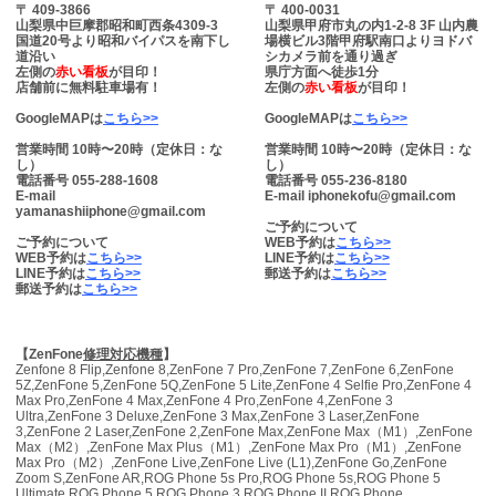
〒 409-3866
〒 400-0031
山梨県中巨摩郡昭和町西条4309-3
山梨県甲府市丸の内1-2-8 3F 山内農
国道20号より昭和バイパスを南下し
場横ビル3階甲府駅南口よりヨドバ
道沿い
シカメラ前を通り過ぎ
左側の
赤い看板
が目印！
県庁方面へ徒歩1分
店舗前に無料駐車場有！
左側の
赤い看板
が目印！
GoogleMAPは
こちら>>
GoogleMAPは
こちら>>
営業時間 10時〜20時（定休日：な
営業時間 10時〜20時（定休日：な
し）
し）
電話番号 055-288-1608
電話番号 055-236-8180
E-mail
E-mail iphonekofu@gmail.com
yamanashiiphone@gmail.com
ご予約について
ご予約について
WEB予約は
こちら>>
WEB予約は
こちら>>
LINE予約は
こちら>>
LINE予約は
こちら>>
郵送予約は
こちら>>
郵送予約は
こちら>>
【ZenFone
修理対応機種
】
Zenfone 8 Flip,Zenfone 8,ZenFone 7 Pro,ZenFone 7,ZenFone 6,ZenFone
5Z,ZenFone 5,ZenFone 5Q,ZenFone 5 Lite,ZenFone 4 Selfie Pro,ZenFone 4
Max Pro,ZenFone 4 Max,ZenFone 4 Pro,ZenFone 4,ZenFone 3
Ultra,ZenFone 3 Deluxe,ZenFone 3 Max,ZenFone 3 Laser,ZenFone
3,ZenFone 2 Laser,ZenFone 2,ZenFone Max,ZenFone Max（M1）,ZenFone
Max（M2）,ZenFone Max Plus（M1）,ZenFone Max Pro（M1）,ZenFone
Max Pro（M2）,ZenFone Live,ZenFone Live (L1),ZenFone Go,ZenFone
Zoom S,ZenFone AR,ROG Phone 5s Pro,ROG Phone 5s,ROG Phone 5
Ultimate,ROG Phone 5,ROG Phone 3,ROG Phone II,ROG Phone