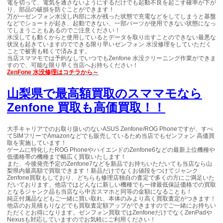
電を切って、電気を通さないようにするだけでも起動不良を起こす確率が下が
り、部品の破損を防ぐことができます！
万が一ゼンフォン水没し内部に水が残った状態で充電などをしてしまうと基盤
などでショートが起き、起動できない、一部パーツが使用できない状態になっ
てしまうこともあるのでご注意ください！
水没しても動くからと使用しているとデータを取り出すことのできない最悪な
状況も起きていますのでできる限り早いゼンフォン 水没修理をしていただく
ことで被害も軽くで済みます。
当店スママモでは予約なしでいつでもZenfone 水没クリーニング作業ができま
すので、可能な限り早く当店へお持ちください！
ZenFone
水没修理
はコチラから～
山梨県で最高額買取のスママモなら
Zenfone 買取も高価買取！！
大手キャリアでのお取り扱いのないASUS Zenfone/ROG Phoneですが、すべ
てSIMフリーでAmazonなどでも販売しているため当店でもゼンフォン 高価買
取を実施しています！
ゲームに特化したROG PhoneやハイエンドのZenfone6などの最新上位機種や
低価格帯の機種まで幅広く買取いたします！
また、今後発売予定のZenfone7などを新品でお持ちいただいても当店なら山
梨県内最高額で買取できます！新品だけでなくお値段をつけてジャンク
Zenfone買取もしており、どちらも修理店独自の査定で多くの方にご満足いた
だいております。他店ではどんなに新しい機種でも一律最低保証価格での買取
となるジャンク品も当店なら中古スマホと同等の金額になることも！
純正付属品などもご一緒に買い取れ、本体のみより高く買取査定がつきます！
他店のお見積もりなどでも買取査定額アップができますのでご一緒にお持ちい
ただくとお得になります。ゼンフォン買取ではZenfoneだけでなくZenPadや
Nexusも対応していますのでお気軽にご利用ください！