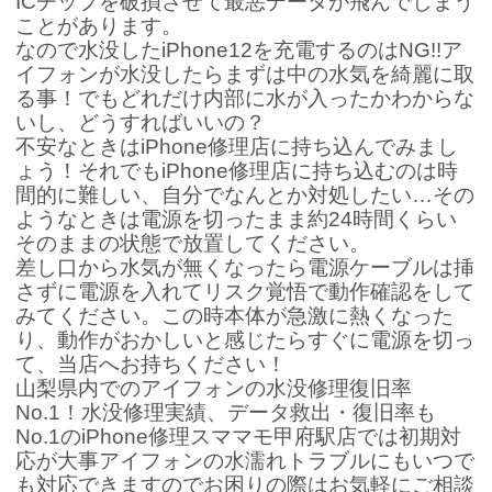
ICチップを破損させて最悪データが飛んでしまう
ことがあります。
なので水没したiPhone12を充電するのはNG!!ア
イフォンが水没したらまずは中の水気を綺麗に取
る事！でもどれだけ内部に水が入ったかわからな
いし、どうすればいいの？
不安なときはiPhone修理店に持ち込んでみまし
ょう！それでもiPhone修理店に持ち込むのは時
間的に難しい、自分でなんとか対処したい…その
ようなときは電源を切ったまま約24時間くらい
そのままの状態で放置してください。
差し口から水気が無くなったら電源ケーブルは挿
さずに電源を入れてリスク覚悟で動作確認をして
みてください。この時本体が急激に熱くなった
り、動作がおかしいと感じたらすぐに電源を切っ
て、当店へお持ちください！
山梨県内でのアイフォンの水没修理復旧率
No.1！水没修理実績、データ救出・復旧率も
No.1のiPhone修理スママモ甲府駅店では初期対
応が大事アイフォンの水濡れトラブルにもいつで
も対応できますのでお困りの際はお気軽にご相談