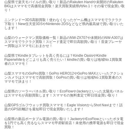
山梨県で楽天モバイルの買い取り！新品のRakuten Handや未開封のRakuten
BIGはスママモで高価現金買取！楽天買取実績県内No.1！その場で現金買い取
り！
ニンテンドー3DS高額買取！使わなくなったゲーム機はスママモでラクラク
下取り！New任天堂3DSやNintendo 2DSなどなど県内最高値で買い取りいた
します！
山梨のウォークマン買取価格一覧！新品のNW-ZX707や未開封のNW-A307は
スママモでラクラク買取！スピード査定で即日高額買い取り！音楽プレーヤ
ー買取はスママモにおまかせ！
山梨県でKindleタブレットを高く売るには？Kindle OasisやKindle
Paperwhiteをどこよりも高く売りたい！kindleの買い取りは地域No.1買取業
者のスママモ！
山梨スママモのGoPro買取！GoPro HERO12やGoPro MAXといったアクショ
ンカメラはスママモで高額買取！GoProの買い取りは地域No.1買取業者のス
ママモで決まり！
山梨県のソーラーパネル買い取り！EcoFlowやJackeryといった太陽光パネル
はスママモが高額買取します！スママモの無料査定で即日現金買い取り！
山梨GPSゴルフウォッチ買取スママモ！Eagle VisionからShot Naviまで！話
題のGPS距離計を最短即日で現金買取いたします！
山梨県の新品ポータブル電源の買い取り！JackeryやEcoFlowといったポタ電
を1円でも高く売るならスママモ甲府駅前店！未使用の携帯電源を即日で現金
買取！