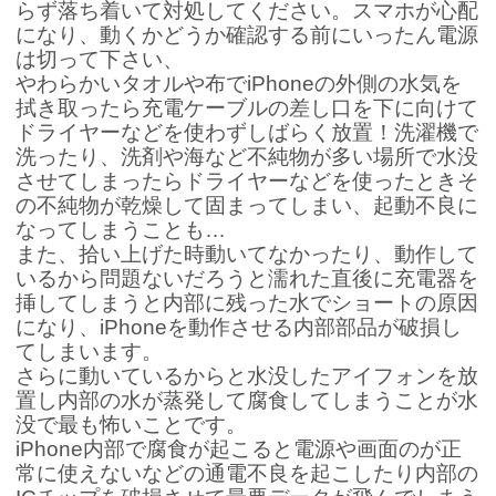
らず落ち着いて対処してください。スマホが心配
になり、動くかどうか確認する前にいったん電源
は切って下さい、
やわらかいタオルや布でiPhoneの外側の水気を
拭き取ったら充電ケーブルの差し口を下に向けて
ドライヤーなどを使わずしばらく放置！洗濯機で
洗ったり、洗剤や海など不純物が多い場所で水没
させてしまったらドライヤーなどを使ったときそ
の不純物が乾燥して固まってしまい、起動不良に
なってしまうことも…
また、拾い上げた時動いてなかったり、動作して
いるから問題ないだろうと濡れた直後に充電器を
挿してしまうと内部に残った水でショートの原因
になり、iPhoneを動作させる内部部品が破損し
てしまいます。
さらに動いているからと水没したアイフォンを放
置し内部の水が蒸発して腐食してしまうことが水
没で最も怖いことです。
iPhone内部で腐食が起こると電源や画面のが正
常に使えないなどの通電不良を起こしたり内部の