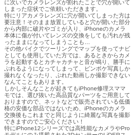
に次いでカメラレンズが割れたことで穴が開いて
しまった症状でご依頼いただきます。
特にリアカメラレンズに穴が開いてしまった方は
要注意！そのまま放置していると穴が開いた部分
から内部に破片やゴミが入り、iPhoneのカメラ
本体に傷が付いてレンズの交換をしても汚れが残
ったままになってしまうことも…
その他バイクでツーリングでマップを使ってナビ
としても使用していた方では、あるときからカメ
ラを起動するとカチャカチャと音が鳴り、勝手に
ぶれるようになってしまって、ピンボケ写真しか
撮れなくなったり、ぶれた動画しか撮影できない
なんてこともあります。
しかしそんなことが起きてもiPhone修理スママ
モでは、選び抜いた高品質なパーツをご用意して
おりますので、ネットなどで販売されている低価
格の安価な部品ではないため、iPhoneのカメラ
交換後もこれまでと同じように綺麗な写真を撮影
できますのでご安心ください！
特にiPhone12シリーズでは高性能なカメラやPro
モデルにのみ搭載された3DセンサーのLiDERス