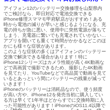
アイフォン12のバッテリー交換修理を山梨県内
でご検討なら、即日対応で電池交換できる
iPhone修理スママモ甲府駅店がおすすめ！ある
時から電池の減りが早いと感じるようになる、充
電の持ちが急に悪い、使用中に突然電源が落ちて
しまう、充電器に繋いでも充電されていかない…
アプリを開いても重くて時間がかかるなどこのほ
かにも様々な症状があります。
このような症状の多くはアイフォンのバッテリー
交換で解決できる場合があります！特に
iPhone12シリーズはカメラ性能が高く4K動画な
どで高画質で撮影できるため、撮影した4K動画
を見てたり、YouTubeなどで高品質で動画を見て
いるとあっという間にバッテリーの残量が減って
いきます！
iPhoneのバッテリーは消耗品なので、使う頻度
が高い方や、iPhone12を発売当初に購入してい
る方は早くて1年半ほどからすでに交換時期に入
った可能性があります！iPhoneのiOS11.4以降で