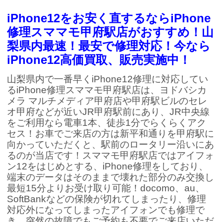
iPhone12をお安く直するならiPhone
修理スママモ甲府駅店がおすすめ！山
梨県内最速！最安で修理対応！今なら
iPhone12高価買取、販売実施中！
山梨県内で一番早くiPhone12修理に対応してい
るiPhone修理スママモ甲府駅店は、ヨドバシカ
メラ マルチメディア甲府店や甲府駅ビルのセレ
オ甲府などが近いJR甲府駅前にあり、JR中央線
をご利用なら電車1本、徒歩1分でらくらくアク
セス！お車でご来店の方は新平和通りを甲府駅に
向かっていただくと、駅前のロータリー沿いにあ
るのが当店です！スママモ甲府駅店ではアイフォ
ン12をはじめとする、iPhone修理をしており、
端末のデータはそのままで壊れた部分のみ交換し
最短15分よりお受け取り可能！docomo、au、
SoftBankなどの保険が切れてしまったり、修理
対応外になってしまったアイフォンでも修理で
き、突然の故障でもご予約も不要でご来店いただ