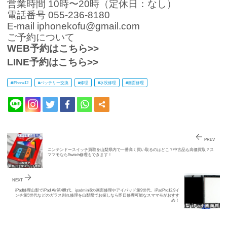
営業時間 10時〜20時（定休日：なし）
電話番号 055-236-8180
E-mail iphonekofu@gmail.com
ご予約について
WEB予約はこちら>>
LINE予約はこちら>>
#
iPhone12
#
バッテリー交換
#
修理
#
水没修理
#
画面修理
PREV
ニンテンドースイッチ買取を山梨県内で一番高く買い取るのはどこ？中古品も高価買取？ス
ママモならSwitch修理もできます！
NEXT
iPad修理山梨でiPad Air第4世代、ipadmini6の画面修理やアイパッド第9世代、iPadPro12.9イ
ンチ第5世代などのガラス割れ修理を山梨県でお探しなら即日修理可能なスママモがおすす
め！