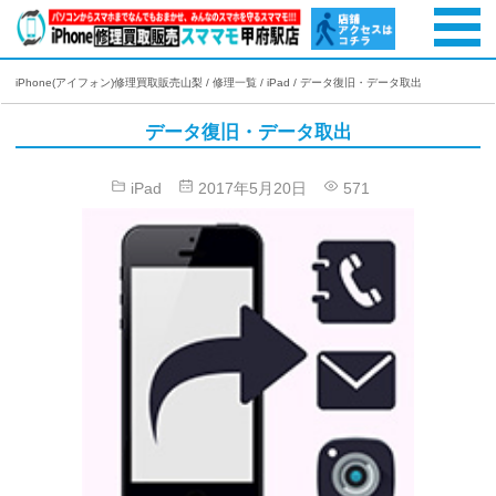
iPhone(アイフォン)修理買取販売山梨
/
修理一覧
/
iPad
/
データ復旧・データ取出
データ復旧・データ取出
iPad
2017年5月20日
571