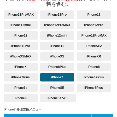
料を含む。
iPhone13ProMAX
iPhone13Pro
iPhone13
iPhone13mini
iPhone12ProMAX
iPhone12Pro
iPhone12
iPhone12mini
iPhone11ProMAX
iPhone11Pro
iPhone11
iPhoneSE2
iPhoneXSMAX
iPhoneXS
iPhoneXR
iPhoneX
iPhone8Plus
iPhone8
iPhone7Plus
iPhone7
iPhone6sPlus
iPhone6s
iPhoneSE
iPhone6Plus
iPhone6
iPhone5s.5c.5
iPhone7 修理交換メニュー