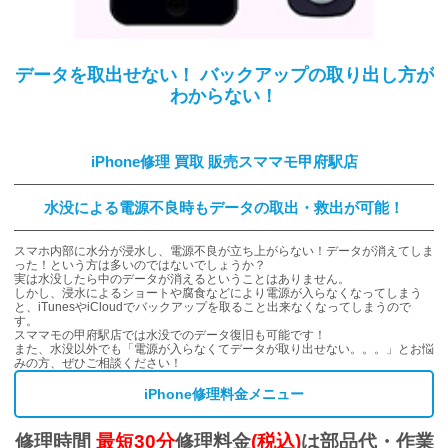
データを取出せない！ バックアップの取り出し方が
わからない！
iPhone修理 買取 販売スママモ甲府駅店
水没による電源不良時もデータの取出・救出が可能！
スマホ内部に水分が浸水し、電源不良が立ち上がらない！データが消えてしま
った！という方は多いのではないでしょうか？
実は水没したら中のデータが消えるということはありません。
しかし、浸水によるショートや腐食などにより電源が入らなくなってしまう
と、iTunesやiCloudでバックアップを取ること出来なくなってしまうので
す。
スママモの甲府駅店では水没でのデータ復旧も可能です！
また、水没以外でも「電源が入らなくてデータが取り出せない。。。」とお悩
みの方、ぜひご相談ください！
iPhone修理料金メニュー
修理時間
最短30分
修理料金
(税込)
は部品代・作業