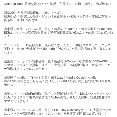
NothingPhone電池交換やパネル修理・充電挿し口破損、水没まで修理可能！
新型2024年発売新型iPhone16シリーズの
故障や破損修理はお任せください！画面割れや水没バッテリー交換に充電不
良も即日修理可能です!!
山梨県で楽天モバイルの買い取り！新品のRakuten Handや未開封のRakuten
BIGはスママモで高価現金買取！楽天買取実績県内No.1！その場で現金買い取
り！
ニンテンドー3DS高額買取！使わなくなったゲーム機はスママモでラクラク
下取り！New任天堂3DSやNintendo 2DSなどなど県内最高値で買い取りいた
します！
山梨のウォークマン買取価格一覧！新品のNW-ZX707や未開封のNW-A307は
スママモでラクラク買取！スピード査定で即日高額買い取り！音楽プレーヤ
ー買取はスママモにおまかせ！
山梨県でKindleタブレットを高く売るには？Kindle OasisやKindle
Paperwhiteをどこよりも高く売りたい！kindleの買い取りは地域No.1買取業
者のスママモ！
山梨スママモのGoPro買取！GoPro HERO12やGoPro MAXといったアクショ
ンカメラはスママモで高額買取！GoProの買い取りは地域No.1買取業者のス
ママモで決まり！
山梨県のソーラーパネル買い取り！EcoFlowやJackeryといった太陽光パネル
はスママモが高額買取します！スママモの無料査定で即日現金買い取り！